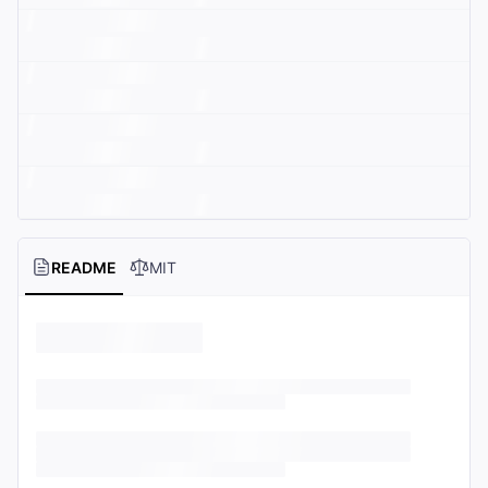
README
MIT