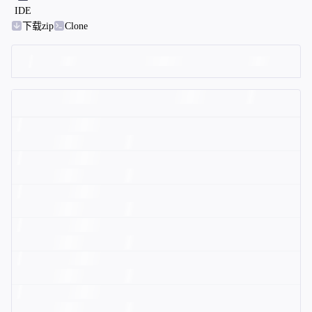
IDE
下载zip
Clone