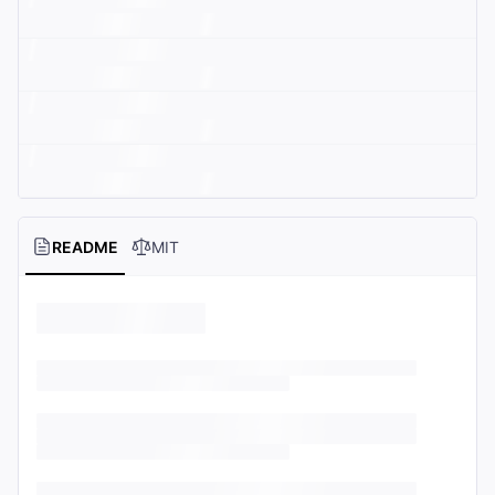
README
MIT