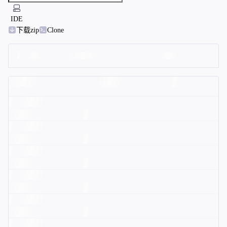
IDE
下载zip
Clone