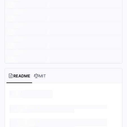
README
MIT