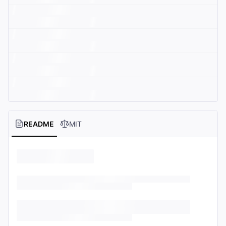
README
MIT