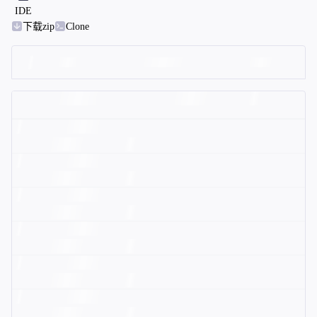
IDE
下载zip
Clone