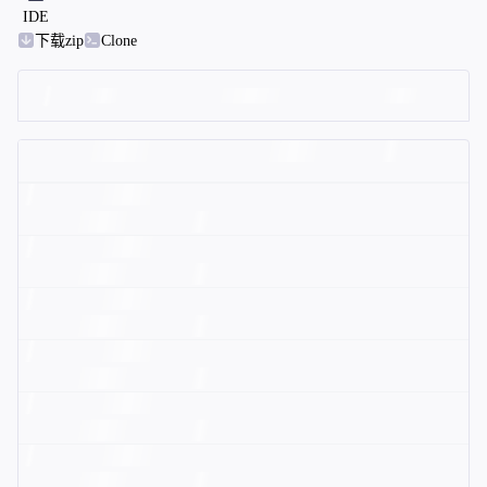
IDE
下载zip
Clone