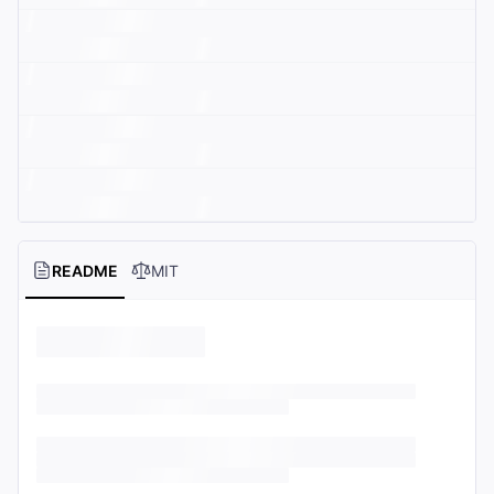
README
MIT