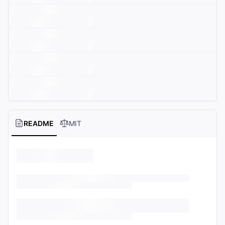
README
MIT