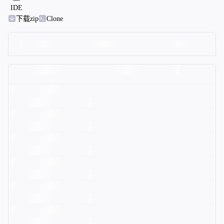
IDE
下载zip
Clone