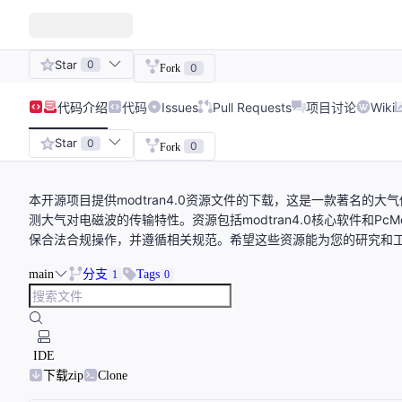
Star
0
0
Fork
代码
介绍
代码
Issues
Pull Requests
项目讨论
Wiki
Star
0
0
Fork
本开源项目提供modtran4.0资源文件的下载，这是一款著名的大
测大气对电磁波的传输特性。资源包括modtran4.0核心软件和P
保合法合规操作，并遵循相关规范。希望这些资源能为您的研究和
main
分支
Tags
1
0
IDE
下载zip
Clone