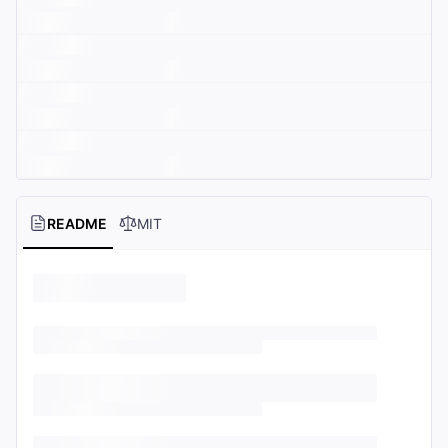
README
MIT