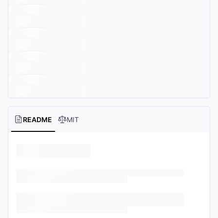
README
MIT