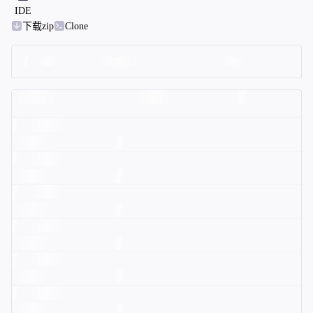
IDE
下载zip
Clone