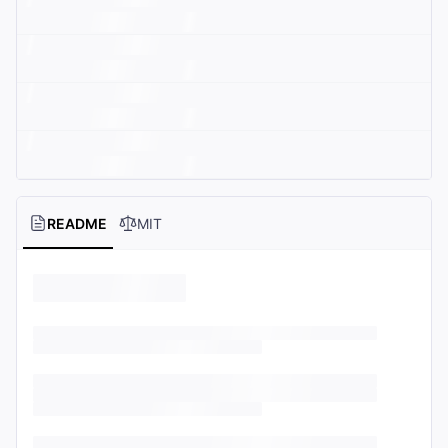
README
MIT