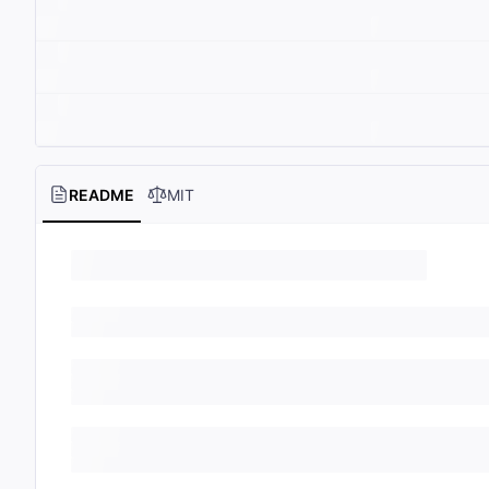
README
MIT