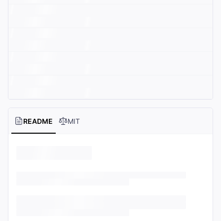
README
MIT