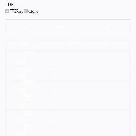
IDE
下载zip
Clone