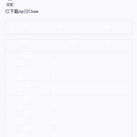
IDE
下载zip
Clone