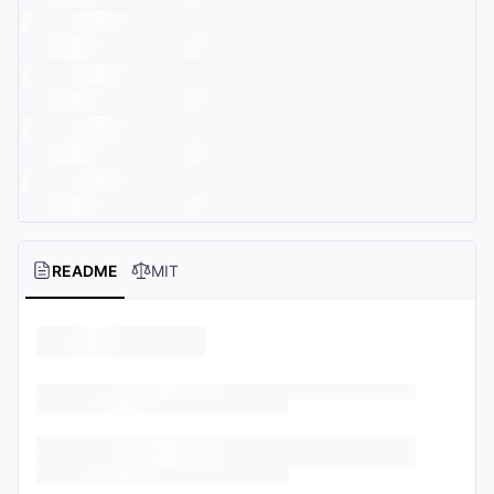
README
MIT