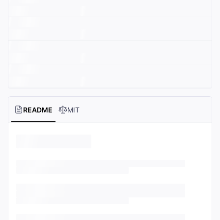
README
MIT