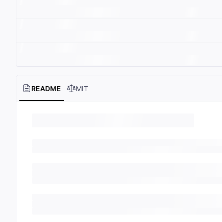
README
MIT