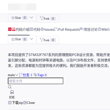
Star
0
0
Fork
代码
介绍
代码
Issues
Pull Requests
项目讨论
Wiki
Star
0
0
Fork
本项目提供了STM32F767系列的原理图和PCB设计资源，帮
盖引脚分配、电源和时钟等关键电路，以及PCB布局文件，支持使用Alti
发，这些资源都能为您提供极大的便利。我们鼓励开发者积极交流，共
main
分支
Tags
1
0
IDE
下载zip
Clone