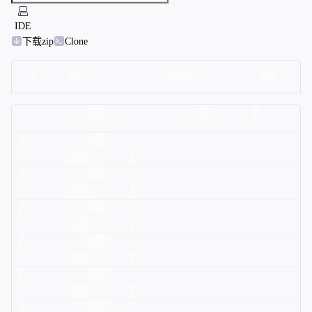
IDE
下载zip
Clone