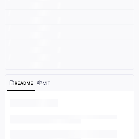
README
MIT