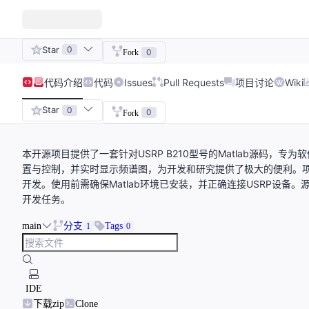
Star
0
0
Fork
代码
介绍
代码
Issues
Pull Requests
项目讨论
Wiki
Star
0
0
Fork
本开源项目提供了一套针对USRP B210型号的Matlab源码，
置与控制，并实时显示频谱图，为开发和研究提供了极大的便利。项
开发。使用前需确保Matlab环境已安装，并正确连接USRP设
开发任务。
main
分支
Tags
1
0
IDE
下载zip
Clone