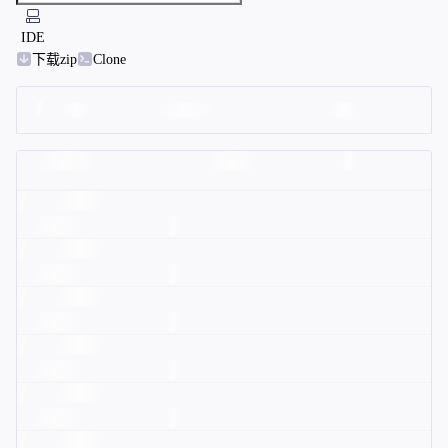
IDE
下载zip
Clone