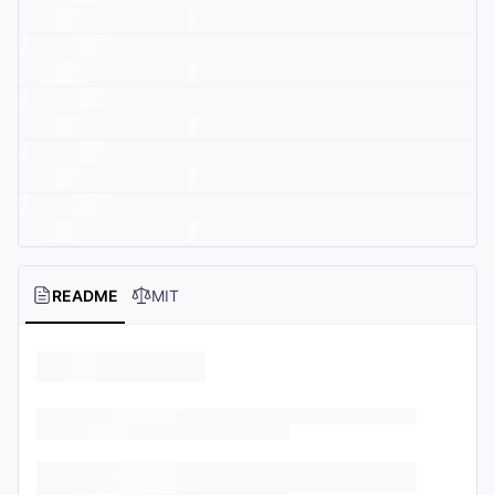
README
MIT