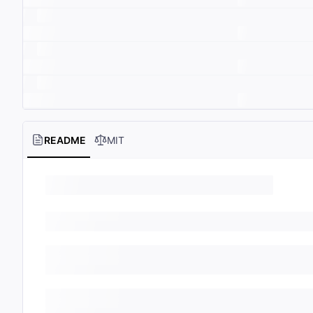
README
MIT