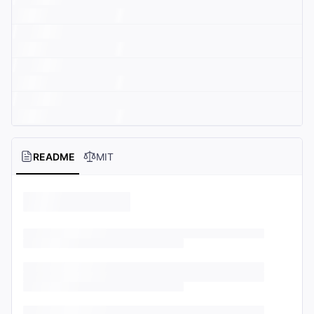
README
MIT