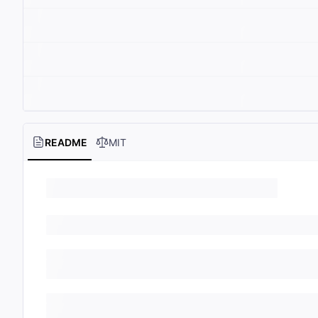
README
MIT