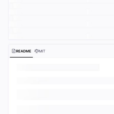
README
MIT