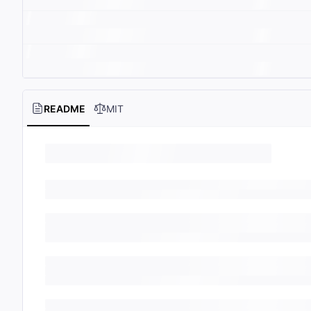
README
MIT