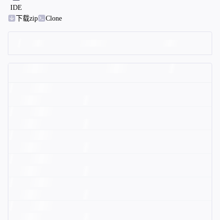
IDE
下载zip
Clone