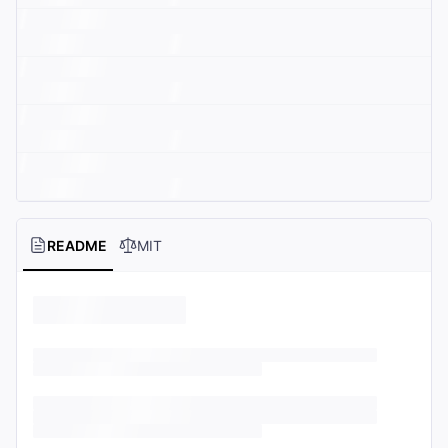
README
MIT