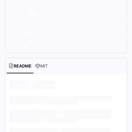
README
MIT