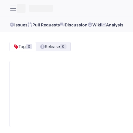
Issues
Pull Requests
Discussion
Wiki
Analysis
Tag
Release
0
0