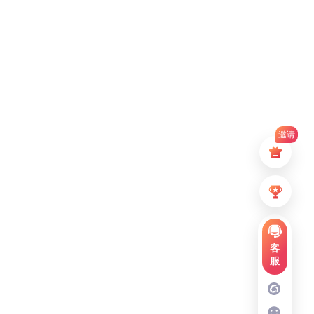
邀请
客
服