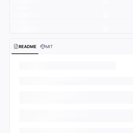
README
MIT