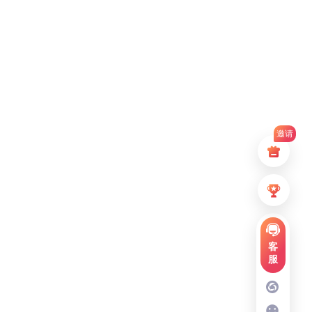
邀请
客
服