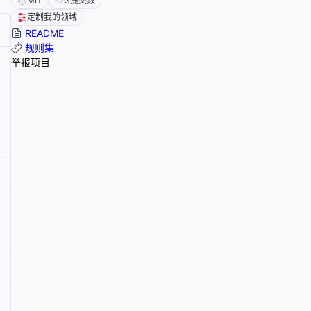
MIT
3
提交数
定制我的领域
README
规则集
举报项目