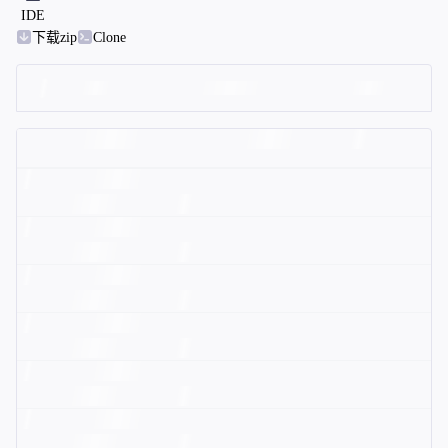
IDE
下载zip
Clone