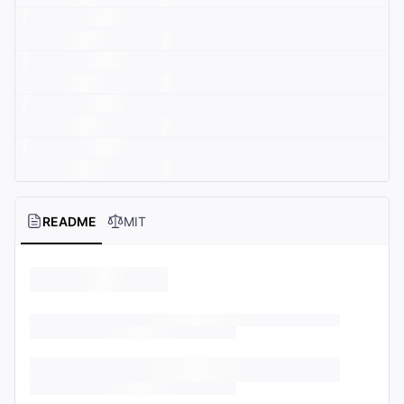
README
MIT