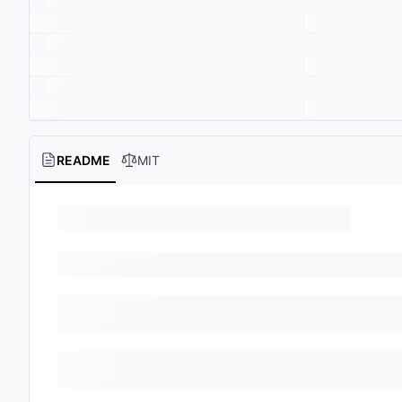
README
MIT