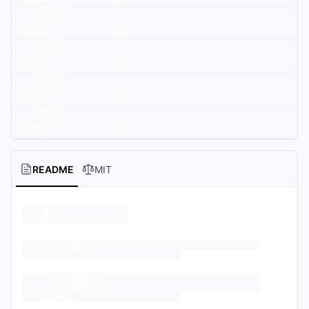
README
MIT