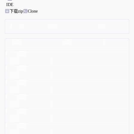
IDE
下载zip
Clone