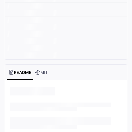
README
MIT