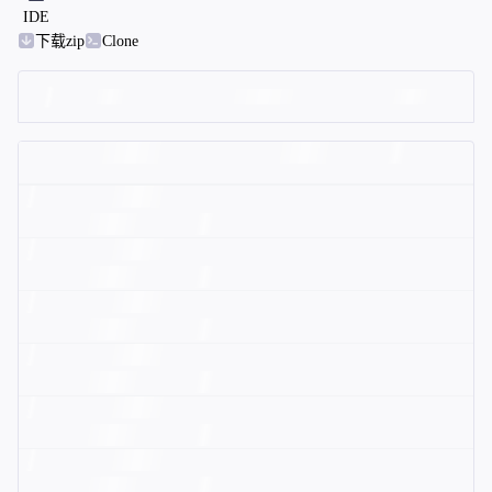
IDE
下载zip
Clone