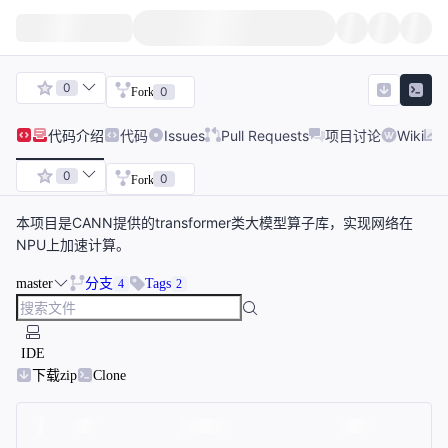
0
0
Fork
代码
介绍
代码
Issues
Pull Requests
项目讨论
Wiki
0
0
Fork
本项目是CANN提供的transformer类大模型算子库，实现网络在
NPU上加速计算。
master
分支
Tags
4
2
IDE
下载zip
Clone