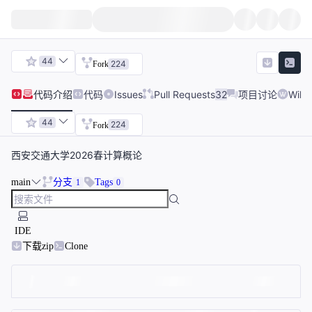
44
224
Fork
代码
介绍
代码
Issues
Pull Requests
32
项目讨论
Wiki
44
224
Fork
西安交通大学2026春计算概论
main
分支
Tags
1
0
IDE
下载zip
Clone