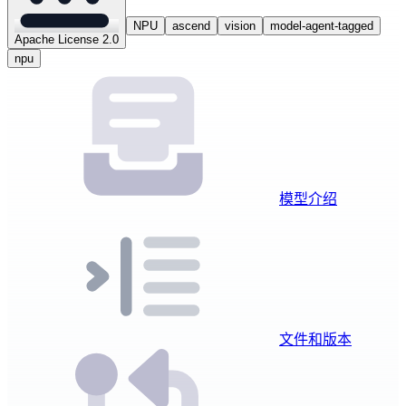
NPU
ascend
vision
model-agent-tagged
Apache License 2.0
npu
模型介绍
文件和版本