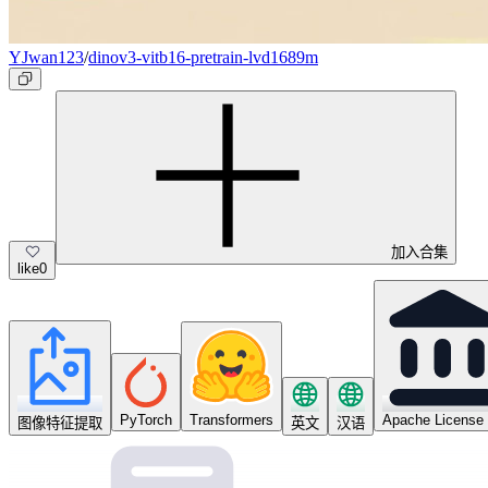
YJwan123
/
dinov3-vitb16-pretrain-lvd1689m
加入合集
like
0
PyTorch
Transformers
Apache License 
图像特征提取
英文
汉语