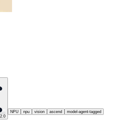
NPU
npu
vision
ascend
model-agent-tagged
2.0