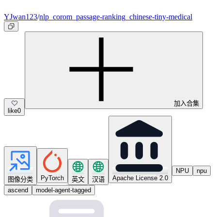
YJwan123
/
nlp_corom_passage-ranking_chinese-tiny-medical
加入合集
like
0
NPU
npu
PyTorch
Apache License 2.0
图像分类
英文
汉语
ascend
model-agent-tagged