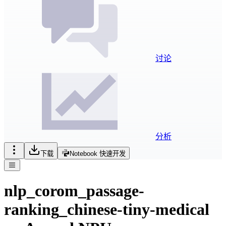
讨论
分析
下载
Notebook 快速开发
nlp_corom_passage-
ranking_chinese-tiny-medical