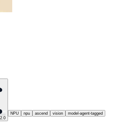
NPU
npu
ascend
vision
model-agent-tagged
2.0