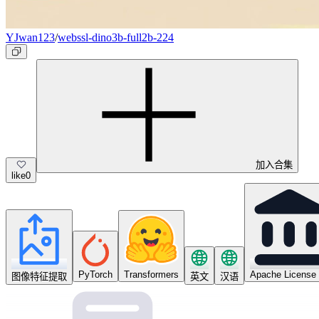
YJwan123
/
webssl-dino3b-full2b-224
加入合集
like
0
PyTorch
Transformers
Apache License 
图像特征提取
英文
汉语