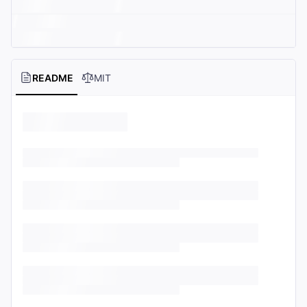
README
MIT