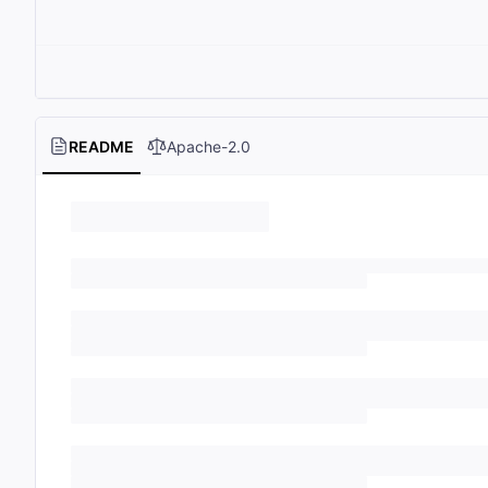
README
Apache-2.0