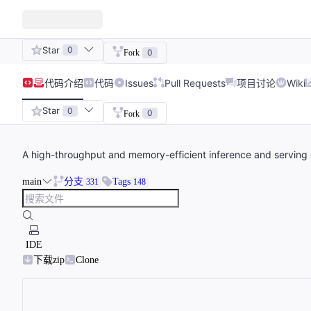
Star
0
0
Fork
代码
介绍
代码
Issues
Pull Requests
项目讨论
Wiki
Star
0
0
Fork
A high-throughput and memory-efficient inference and serving
main
分支
Tags
331
148
IDE
下载zip
Clone