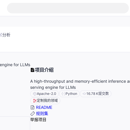
分析
 engine for LLMs
项目介绍
A high-throughput and memory-efficient inference 
serving engine for LLMs
Apache-2.0
Python
16.78 K
提交数
定制我的领域
README
规则集
举报项目