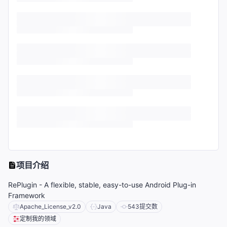
项目介绍
RePlugin - A flexible, stable, easy-to-use Android Plug-in
Framework
Apache_License_v2.0
Java
543
提交数
定制我的领域