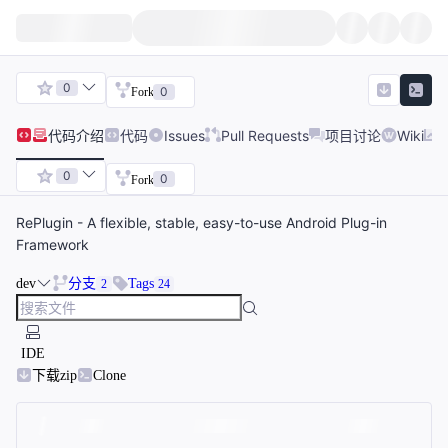
0
0
Fork
代码
介绍
代码
Issues
Pull Requests
项目讨论
Wiki
0
0
Fork
RePlugin - A flexible, stable, easy-to-use Android Plug-in
Framework
dev
分支
Tags
2
24
IDE
下载zip
Clone