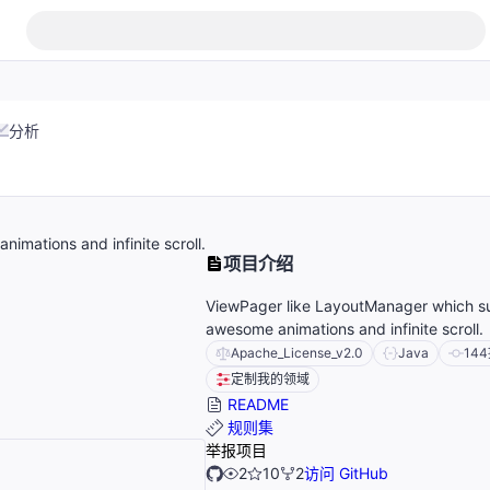
分析
mations and infinite scroll.
项目介绍
ViewPager like LayoutManager which s
awesome animations and infinite scroll.
Apache_License_v2.0
Java
144
定制我的领域
README
规则集
举报项目
2
10
2
访问 GitHub