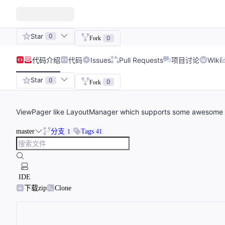
Star
0
0
Fork
代码
介绍
代码
Issues
Pull Requests
项目讨论
Wiki
Star
0
0
Fork
ViewPager like LayoutManager which supports some awesome ani
master
分支
Tags
1
41
IDE
下载zip
Clone