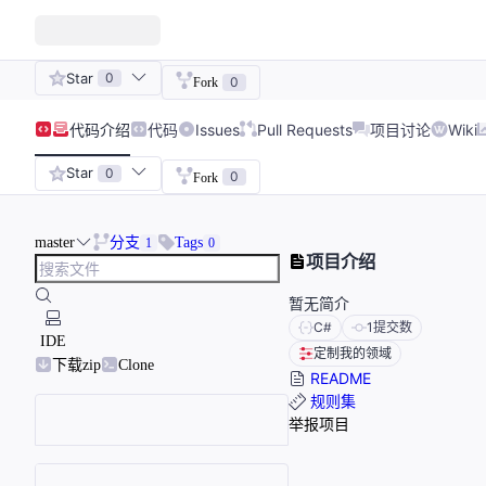
Star
0
0
Fork
代码
介绍
代码
Issues
Pull Requests
项目讨论
Wiki
Star
0
0
Fork
master
分支
Tags
1
0
项目介绍
暂无简介
C#
1
提交数
IDE
定制我的领域
下载zip
Clone
README
规则集
举报项目