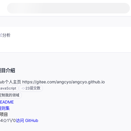
分析
项目介绍
Hub个人主页 https://gitee.com/angcyo/angcyo.github.io
JavaScript
23
提交数
定制我的领域
EADME
规则集
项目
4
1
0
访问 GitHub