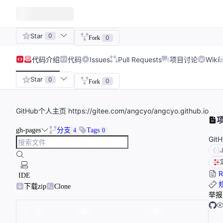
Star
0
0
Fork
代码
介绍
代码
Issues
Pull Requests
项目讨论
Wiki
Star
0
0
Fork
GitHub个人主页 https://gitee.com/angcyo/angcyo.github.io
gh-pages
分支
Tags
4
0
Git
R
IDE
下载zip
Clone
举报