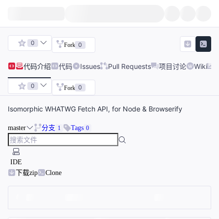
0
0
Fork
代码
介绍
代码
Issues
Pull Requests
项目讨论
Wiki
0
0
Fork
Isomorphic WHATWG Fetch API, for Node & Browserify
master
分支
Tags
1
0
IDE
下载zip
Clone