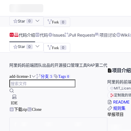
Star
0
0
Fork
代码
介绍
代码
Issues
Pull Requests
项目讨论
Wiki
Star
0
0
Fork
阿里妈妈前端团队出品的开源接口管理工具RAP第二代
项目介绍
add-license-1
分支
Tags
5
0
阿里妈妈前端
MIT_Licen
定制我的
README
IDE
规则集
下载zip
Clone
举报项目