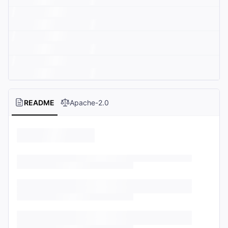
README
Apache-2.0