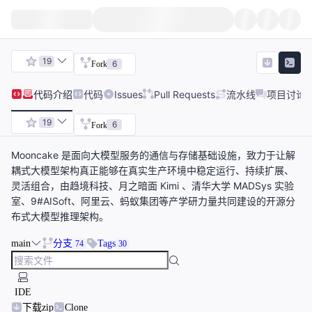
19
6
Fork
代码
介绍
代码
Issues
Pull Requests
流水线
项目讨论
19
6
Fork
Mooncake 是面向大模型服务的通信与存储基础设施，致力于让解
耦式大模型架构真正能够在真实生产环境中稳定运行、持续扩展、
灵活组合，由趋境科技、月之暗面 Kimi 、清华大学 MADSys 实验
室、9#AISoft、阿里云、蚂蚁集团等产学研力量共同建设的开源分
布式大模型推理架构。
main
分支
Tags
74
30
IDE
下载zip
Clone