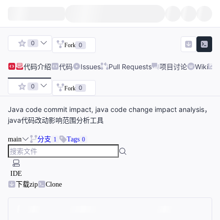
0
0
Fork
代码
介绍
代码
Issues
Pull Requests
项目讨论
Wiki
0
0
Fork
Java code commit impact, java code change impact analysis，
java代码改动影响范围分析工具
main
分支
Tags
1
0
IDE
下载zip
Clone