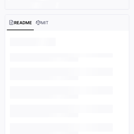
README
MIT